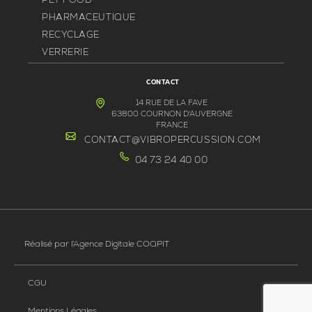
PHARMACEUTIQUE
RECYCLAGE
VERRERIE
CONTACT
14 RUE DE LA FAVE
63800 COURNON D'AUVERGNE
FRANCE
CONTACT@VIBROPERCUSSION.COM
04 73 24 40 00
Réalisé par
l’Agence Digitale COQPIT
CGU
Mentions Légales