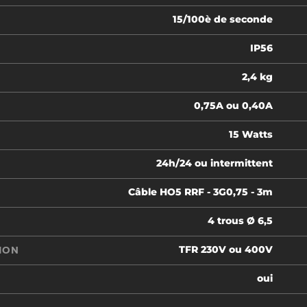
15/100è de seconde
IP56
2,4 kg
0,75A ou 0,40A
15 Watts
24h/24 ou intermittent
Câble HO5 RRF - 3G0,75 - 3m
4 trous Ø 6,5
TFR 230V ou 400V
ION
oui