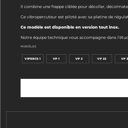
Il combine une frappe ciblée pour décoller, décolmate
Ce vibropercuteur est piloté avec sa platine de régul
Ce modèle est disponible en version tout inox.
Notre équipe technique vous accompagne dans l’étude de
MODÈLES
VIPERCS 1
VP 1
VP 2
VP 22
VP 