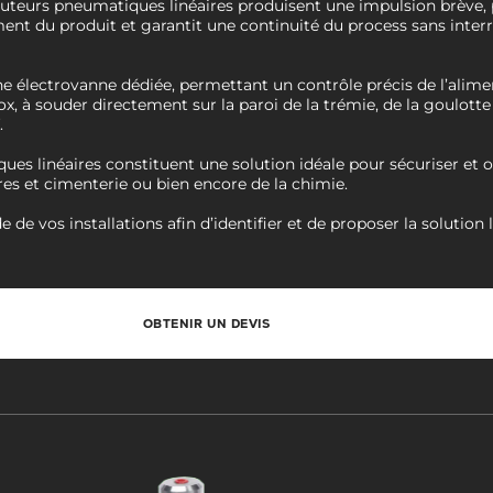
uteurs pneumatiques linéaires produisent une impulsion brève, p
oulement du produit et garantit une continuité du process sans int
 électrovanne dédiée, permettant un contrôle précis de l’alime
inox, à souder directement sur la paroi de la trémie, de la goulott
.
s linéaires constituent une solution idéale pour sécuriser et op
ères et cimenterie ou bien encore de la chimie.
 vos installations afin d’identifier et de proposer la solution 
OBTENIR UN DEVIS