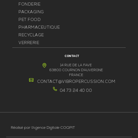
FONDERIE
PACKAGING
PET FOOD
PHARMACEUTIQUE
RECYCLAGE
VERRERIE
CONTACT
14 RUE DE LA FAVE
63800 COURNON D'AUVERGNE
FRANCE
CONTACT@VIBROPERCUSSION.COM
04 73 24 40 00
Réalisé par
l’Agence Digitale COQPIT