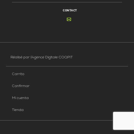
CONTACT
Réalisé par
l’Agence Digitale COQPIT
Carrito
Confirmar
Mi cuenta
Tienda