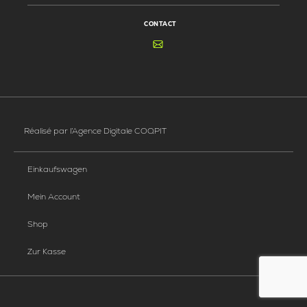
CONTACT
Réalisé par
l’Agence Digitale COQPIT
Einkaufswagen
Mein Account
Shop
Zur Kasse