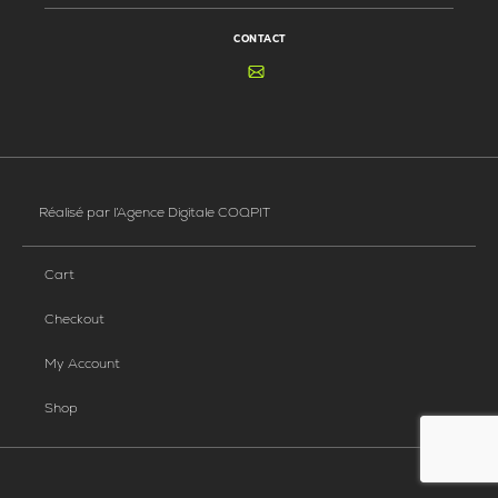
CONTACT
Réalisé par
l’Agence Digitale COQPIT
Cart
Checkout
My Account
Shop