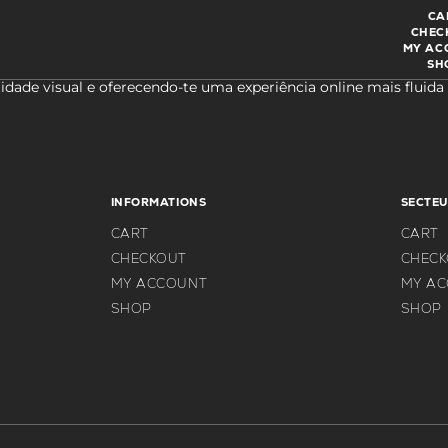
CA
CHEC
MY AC
SH
dade visual e oferecendo-te uma experiência online mais fluid
INFORMATIONS
SECTEU
CART
CART
CHECKOUT
CHEC
MY ACCOUNT
MY A
SHOP
SHOP