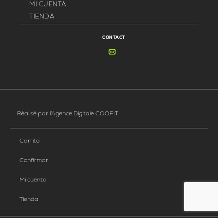
MI CUENTA
TIENDA
CONTACT
Réalisé par
l’Agence Digitale COQPIT
Carrito
Confirmar
Mi cuenta
Tienda