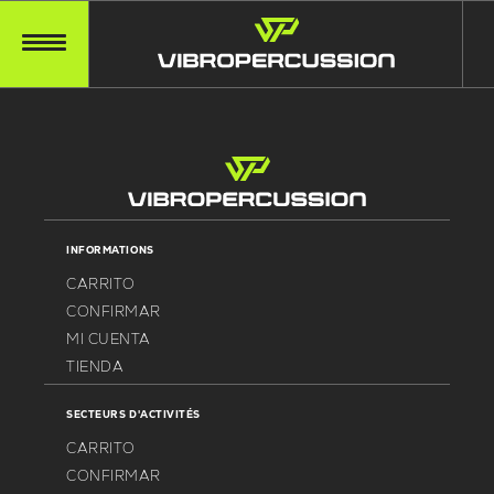
LA VIBROPERCUSSION se reinventa, presenta su nueva
identidad visual y te ofrece una experiencia en línea más fluida
para acompañarte mejor.
INFORMATIONS
CARRITO
CONFIRMAR
MI CUENTA
TIENDA
SECTEURS D'ACTIVITÉS
CARRITO
CONFIRMAR