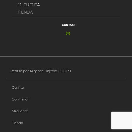
MI CUENTA
TIENDA
CONTACT
Réalisé par
l’Agence Digitale COQPIT
Carrito
Confirmar
Mi cuenta
Tienda