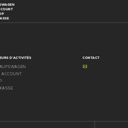
FSWAGEN
CCOUNT
OP
KASSE
EURS D'ACTIVITÉS
CONTACT
KAUFSWAGEN
N ACCOUNT
P
 KASSE